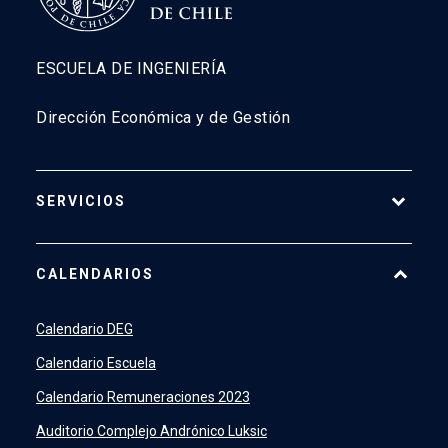
ESCUELA DE INGENIERÍA
Dirección Económica y de Gestión
SERVICIOS
Pago Web
CALENDARIOS
7500
launch
SIDING
launch
Calendario DEG
Academic Intelligence
launch
Calendario Escuela
PeopleSoft
launch
Calendario Remuneraciones 2023
ERP
launch
Auditorio Complejo Andrónico Luksic