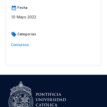
calendar_month
Fecha
10 Mayo 2022
local_offer
Categorias
Concursos