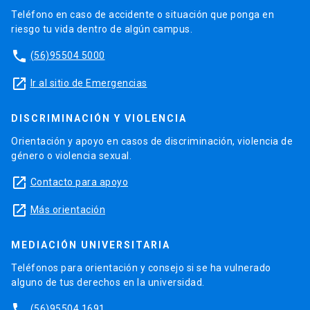
Teléfono en caso de accidente o situación que ponga en
riesgo tu vida dentro de algún campus.
phone
(56)95504 5000
launch
Ir al sitio de Emergencias
DISCRIMINACIÓN Y VIOLENCIA
Orientación y apoyo en casos de discriminación, violencia de
género o violencia sexual.
launch
Contacto para apoyo
launch
Más orientación
MEDIACIÓN UNIVERSITARIA
Teléfonos para orientación y consejo si se ha vulnerado
alguno de tus derechos en la universidad.
phone
(56)95504 1691