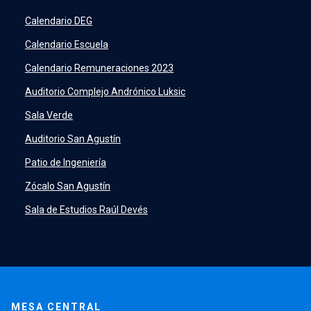
SIDING
launch
Calendario DEG
Academic Intelligence
launch
Calendario Escuela
PeopleSoft
launch
Calendario Remuneraciones 2023
ERP
launch
Auditorio Complejo Andrónico Luksic
Sala Verde
Auditorio San Agustín
Patio de Ingeniería
Zócalo San Agustín
Sala de Estudios Raúl Devés
MESA CENTRAL