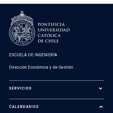
ESCUELA DE INGENIERÍA
Dirección Económica y de Gestión
SERVICIOS
Pago Web
CALENDARIOS
7500
launch