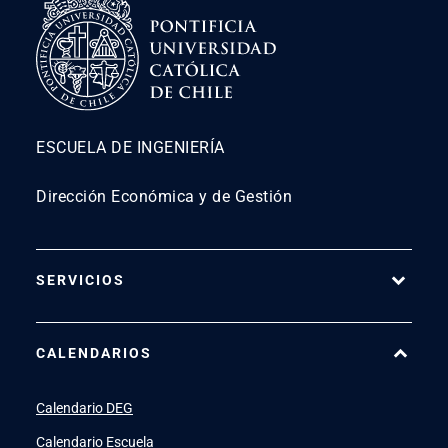
ESCUELA DE INGENIERÍA
Dirección Económica y de Gestión
SERVICIOS
Pago Web
CALENDARIOS
7500
launch
SIDING
launch
Calendario DEG
Academic Intelligence
launch
Calendario Escuela