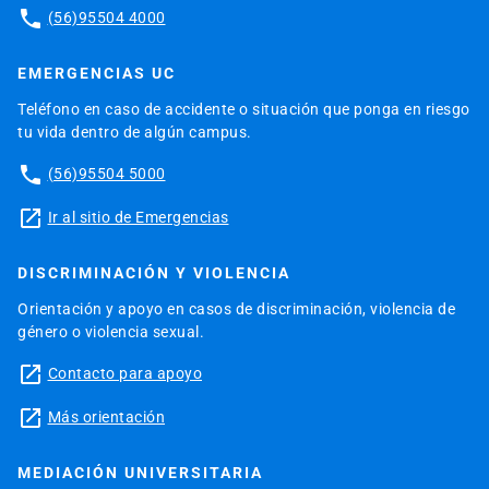
phone
(56)95504 4000
EMERGENCIAS UC
Teléfono en caso de accidente o situación que ponga en riesgo
tu vida dentro de algún campus.
phone
(56)95504 5000
launch
Ir al sitio de Emergencias
DISCRIMINACIÓN Y VIOLENCIA
Orientación y apoyo en casos de discriminación, violencia de
género o violencia sexual.
launch
Contacto para apoyo
launch
Más orientación
MEDIACIÓN UNIVERSITARIA