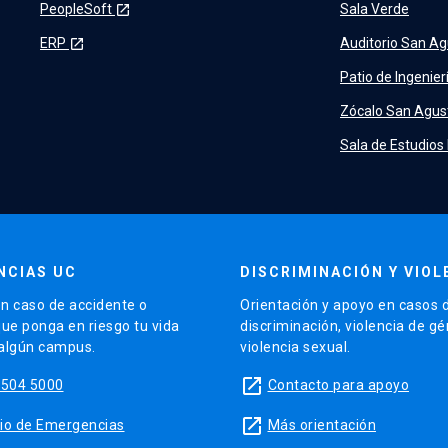
PeopleSoft
Sala Verde
launch
ERP
Auditorio San Ag
launch
Patio de Ingenier
Zócalo San Agus
Sala de Estudios
NCIAS UC
DISCRIMINACIÓN Y VIOL
n caso de accidente o
Orientación y apoyo en casos 
que ponga en riesgo tu vida
discriminación, violencia de g
 algún campus.
violencia sexual.
launch
5504 5000
Contacto para apoyo
launch
sitio de Emergencias
Más orientación