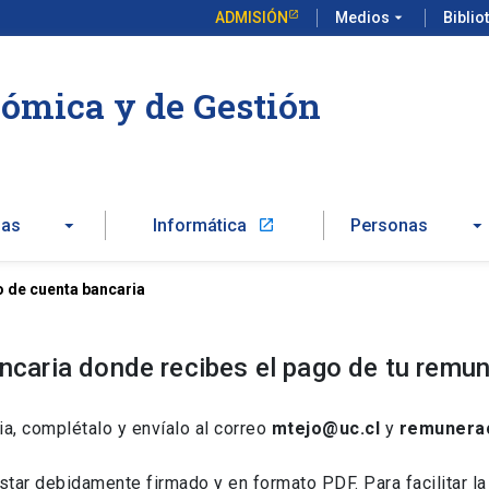
ADMISIÓN
Medios
arrow_drop_down
Biblio
ómica y de Gestión
zas
Informática
Personas
launch
 de cuenta bancaria
ncaria donde recibes el pago de tu remu
, complétalo y envíalo al correo
mtejo@uc.cl
y
remunerac
r debidamente firmado y en formato PDF. Para facilitar la i