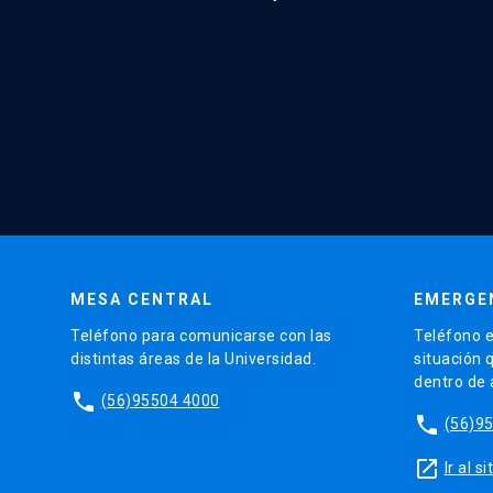
MESA CENTRAL
EMERGE
Teléfono para comunicarse con las
Teléfono e
distintas áreas de la Universidad.
situación 
dentro de
phone
(56)95504 4000
phone
(56)9
launch
Ir al 