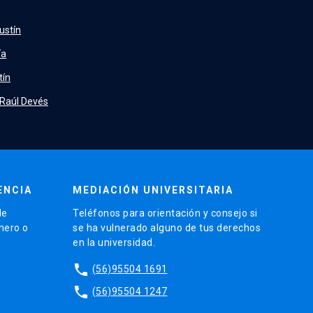
ustín
ía
tín
 Raúl Devés
ENCIA
MEDIACIÓN UNIVERSITARIA
de
Teléfonos para orientación y consejo si
énero o
se ha vulnerado alguno de tus derechos
en la universidad.
phone
(56)95504 1691
phone
(56)95504 1247