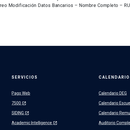
orreo Modificación Datos Bancarios – Nombre Completo – RU
SERVICIOS
CALENDARIO
Pago Web
Calendario DEG
7500
Calendario Escue
launch
SIDING
Calendario Remu
launch
Academic Intelligence
Auditorio Comple
launch