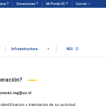
teca
Donaciones
Mi Portal UC
Correo
arrow_drop_down
Infraestructura
NDI
launch
neración?
iones.ing@uc.cl
dentificación y tramitación de su solicitud