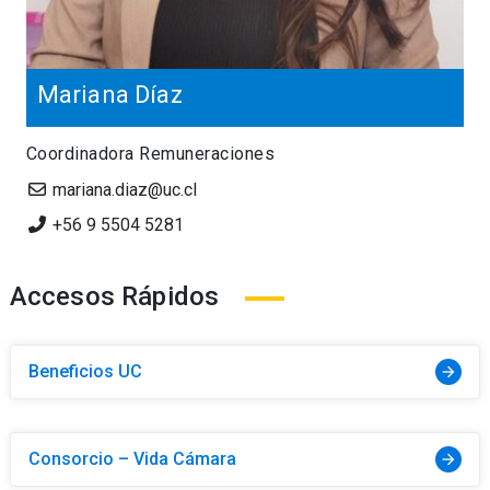
Mariana Díaz
Coordinadora Remuneraciones
mariana.diaz@uc.cl
+56 9 5504 5281
Accesos Rápidos
Beneficios UC
arrow_forward
Consorcio – Vida Cámara
arrow_forward