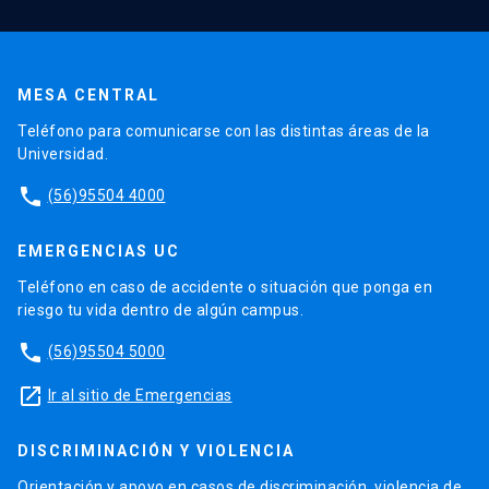
MESA CENTRAL
Teléfono para comunicarse con las distintas áreas de la
Universidad.
phone
(56)95504 4000
EMERGENCIAS UC
Teléfono en caso de accidente o situación que ponga en
riesgo tu vida dentro de algún campus.
phone
(56)95504 5000
launch
Ir al sitio de Emergencias
DISCRIMINACIÓN Y VIOLENCIA
Orientación y apoyo en casos de discriminación, violencia de