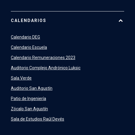
Pago Web
CALENDARIOS
7500
launch
SIDING
launch
Calendario DEG
Academic Intelligence
launch
Calendario Escuela
PeopleSoft
launch
Calendario Remuneraciones 2023
ERP
launch
Auditorio Complejo Andrónico Luksic
Sala Verde
Auditorio San Agustín
Patio de Ingeniería
Zócalo San Agustín
Sala de Estudios Raúl Devés