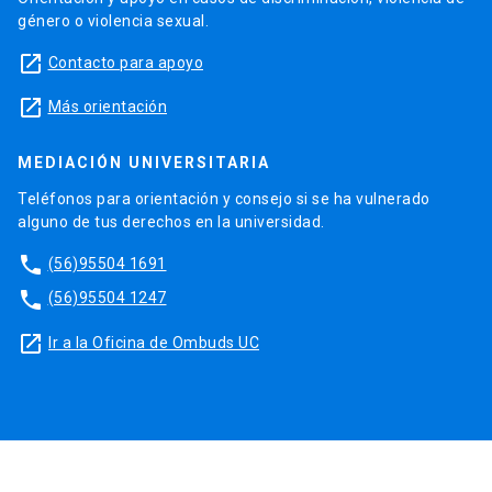
género o violencia sexual.
launch
Contacto para apoyo
launch
Más orientación
MEDIACIÓN UNIVERSITARIA
Teléfonos para orientación y consejo si se ha vulnerado
alguno de tus derechos en la universidad.
phone
(56)95504 1691
phone
(56)95504 1247
launch
Ir a la Oficina de Ombuds UC