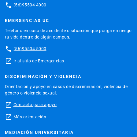
phone
(56)95504 4000
EMERGENCIAS UC
Teléfono en caso de accidente o situación que ponga en riesgo
tu vida dentro de algún campus.
phone
(56)95504 5000
launch
Ir al sitio de Emergencias
DISCRIMINACIÓN Y VIOLENCIA
Orientación y apoyo en casos de discriminación, violencia de
género o violencia sexual.
launch
Contacto para apoyo
launch
Más orientación
MEDIACIÓN UNIVERSITARIA