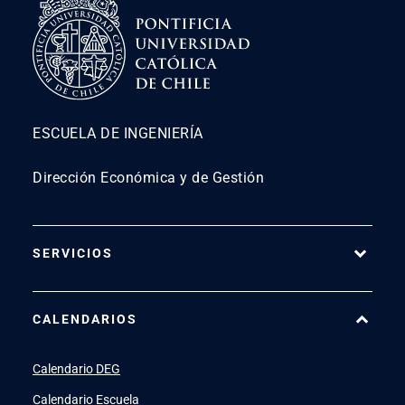
ESCUELA DE INGENIERÍA
Dirección Económica y de Gestión
SERVICIOS
Pago Web
CALENDARIOS
7500
launch
SIDING
launch
Calendario DEG
Academic Intelligence
launch
Calendario Escuela