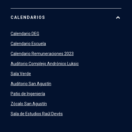
Pago Web
CALENDARIOS
7500
launch
SIDING
launch
Calendario DEG
Academic Intelligence
launch
Calendario Escuela
PeopleSoft
launch
Calendario Remuneraciones 2023
ERP
launch
Auditorio Complejo Andrónico Luksic
Sala Verde
Auditorio San Agustín
Patio de Ingeniería
Zócalo San Agustín
Sala de Estudios Raúl Devés