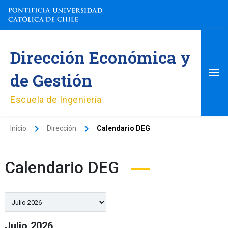
Ir
al
contenido
Me
Dirección Económica y
pri
de Gestión
Escuela de Ingeniería
Inicio
Dirección
Calendario DEG
Calendario DEG
Selección
de
mes
Julio 2026