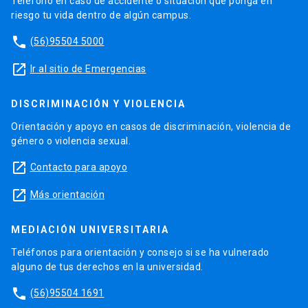
Teléfono en caso de accidente o situación que ponga en
riesgo tu vida dentro de algún campus.
phone
(56)95504 5000
launch
Ir al sitio de Emergencias
DISCRIMINACIÓN Y VIOLENCIA
Orientación y apoyo en casos de discriminación, violencia de
género o violencia sexual.
launch
Contacto para apoyo
launch
Más orientación
MEDIACIÓN UNIVERSITARIA
Teléfonos para orientación y consejo si se ha vulnerado
alguno de tus derechos en la universidad.
phone
(56)95504 1691