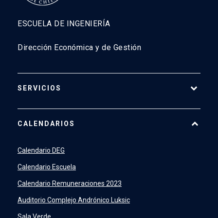
ESCUELA DE INGENIERÍA
Dirección Económica y de Gestión
SERVICIOS
Pago Web
CALENDARIOS
7500
launch
SIDING
launch
Calendario DEG
Academic Intelligence
launch
Calendario Escuela
PeopleSoft
launch
Calendario Remuneraciones 2023
ERP
launch
Auditorio Complejo Andrónico Luksic
Sala Verde