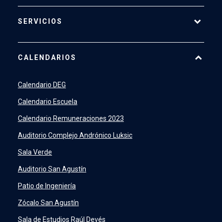
SERVICIOS
Pago Web
CALENDARIOS
7500
launch
SIDING
launch
Calendario DEG
Academic Intelligence
launch
Calendario Escuela
PeopleSoft
launch
Calendario Remuneraciones 2023
ERP
launch
Auditorio Complejo Andrónico Luksic
Sala Verde
Auditorio San Agustín
Patio de Ingeniería
Zócalo San Agustín
Sala de Estudios Raúl Devés