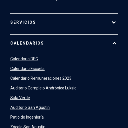
SERVICIOS
Pago Web
CALENDARIOS
7500
launch
SIDING
launch
Calendario DEG
Academic Intelligence
launch
Calendario Escuela
PeopleSoft
launch
Calendario Remuneraciones 2023
ERP
launch
Auditorio Complejo Andrónico Luksic
Sala Verde
Auditorio San Agustín
Patio de Ingeniería
Zócalo San Agustín