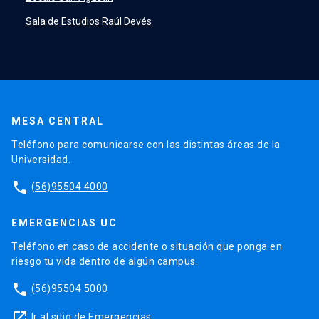
Sala de Estudios Raúl Devés
MESA CENTRAL
Teléfono para comunicarse con las distintas áreas de la
Universidad.
phone
(56)95504 4000
EMERGENCIAS UC
Teléfono en caso de accidente o situación que ponga en
riesgo tu vida dentro de algún campus.
phone
(56)95504 5000
launch
Ir al sitio de Emergencias