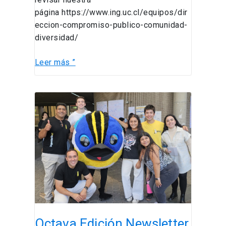
página https://www.ing.uc.cl/equipos/dir
eccion-compromiso-publico-comunidad-
diversidad/
Leer más ”
Octava
Edición
Newsletter
Subdirección
de
Personas
Octava Edición Newsletter