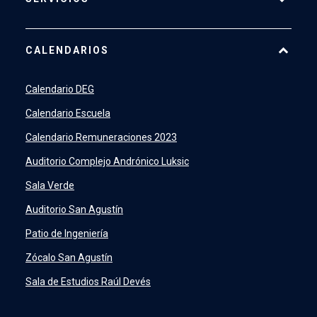
Pago Web
CALENDARIOS
7500
launch
SIDING
launch
Calendario DEG
Academic Intelligence
launch
Calendario Escuela
PeopleSoft
launch
Calendario Remuneraciones 2023
ERP
launch
Auditorio Complejo Andrónico Luksic
Sala Verde
Auditorio San Agustín
Patio de Ingeniería
Zócalo San Agustín
Sala de Estudios Raúl Devés