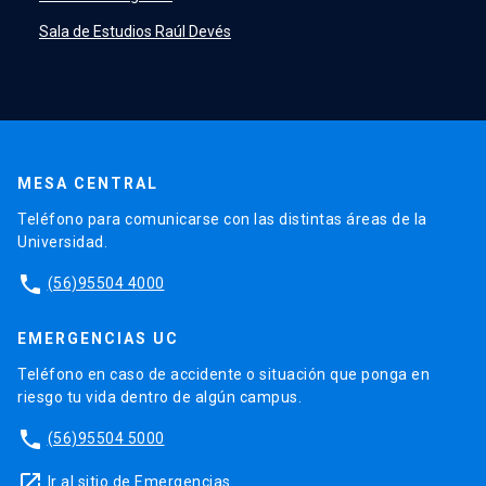
Sala de Estudios Raúl Devés
MESA CENTRAL
Teléfono para comunicarse con las distintas áreas de la
Universidad.
phone
(56)95504 4000
EMERGENCIAS UC
Teléfono en caso de accidente o situación que ponga en
riesgo tu vida dentro de algún campus.
phone
(56)95504 5000
launch
Ir al sitio de Emergencias