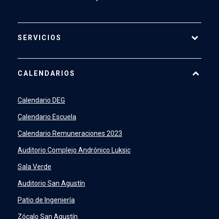
SERVICIOS
Pago Web
CALENDARIOS
7500
launch
SIDING
launch
Calendario DEG
Academic Intelligence
launch
Calendario Escuela
PeopleSoft
launch
Calendario Remuneraciones 2023
ERP
launch
Auditorio Complejo Andrónico Luksic
Sala Verde
Auditorio San Agustín
Patio de Ingeniería
Zócalo San Agustín