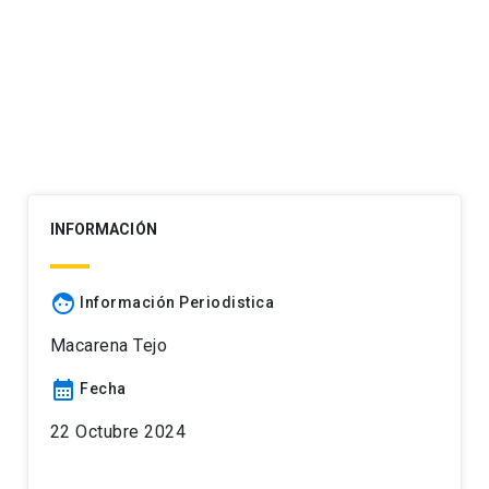
INFORMACIÓN
face
Información Periodistica
Macarena Tejo
calendar_month
Fecha
22 Octubre 2024