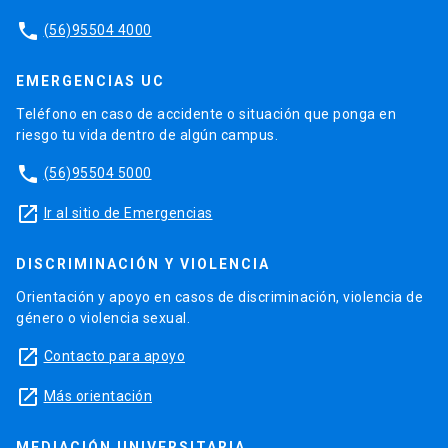
phone
(56)95504 4000
EMERGENCIAS UC
Teléfono en caso de accidente o situación que ponga en
riesgo tu vida dentro de algún campus.
phone
(56)95504 5000
launch
Ir al sitio de Emergencias
DISCRIMINACIÓN Y VIOLENCIA
Orientación y apoyo en casos de discriminación, violencia de
género o violencia sexual.
launch
Contacto para apoyo
launch
Más orientación
MEDIACIÓN UNIVERSITARIA