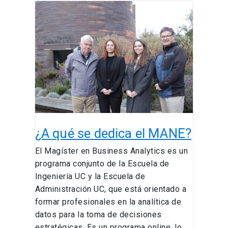
¿A
qué
se
dedica
el
MANE?
¿A qué se dedica el MANE?
El Magíster en Business Analytics es un
programa conjunto de la Escuela de
Ingeniería UC y la Escuela de
Administración UC, que está orientado a
formar profesionales en la analítica de
datos para la toma de decisiones
estratégicas. Es un programa online, lo