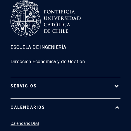
ESCUELA DE INGENIERÍA
Dirección Económica y de Gestión
SERVICIOS
Pago Web
CALENDARIOS
7500
launch
SIDING
launch
Calendario DEG