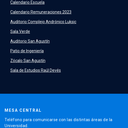
Academic Intelligence
launch
Calendario Escuela
PeopleSoft
launch
Calendario Remuneraciones 2023
ERP
launch
Auditorio Complejo Andrónico Luksic
Sala Verde
Auditorio San Agustín
Patio de Ingeniería
Zócalo San Agustín
Sala de Estudios Raúl Devés
MESA CENTRAL
Teléfono para comunicarse con las distintas áreas de la
Universidad.