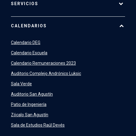
SERVICIOS
Pago Web
CALENDARIOS
7500
launch
SIDING
launch
Calendario DEG
Academic Intelligence
launch
Calendario Escuela
PeopleSoft
launch
Calendario Remuneraciones 2023
ERP
launch
Auditorio Complejo Andrónico Luksic
Sala Verde
Auditorio San Agustín
Patio de Ingeniería
Zócalo San Agustín
Sala de Estudios Raúl Devés