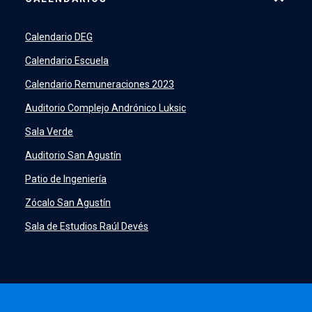
7500
launch
SIDING
launch
Calendario DEG
Academic Intelligence
launch
Calendario Escuela
PeopleSoft
launch
Calendario Remuneraciones 2023
ERP
launch
Auditorio Complejo Andrónico Luksic
Sala Verde
Auditorio San Agustín
Patio de Ingeniería
Zócalo San Agustín
Sala de Estudios Raúl Devés