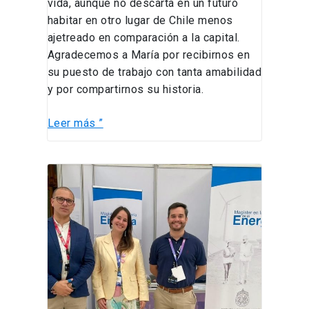
vida, aunque no descarta en un futuro
habitar en otro lugar de Chile menos
ajetreado en comparación a la capital.
Agradecemos a María por recibirnos en
su puesto de trabajo con tanta amabilidad
y por compartirnos su historia.
Leer más ”
¿A
qué
se
dedica
el
Magister
en
Ingeniería