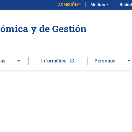
ADMISIÓN
Medios
arrow_drop_down
Biblio
ómica y de Gestión
zas
Informática
Personas
launch