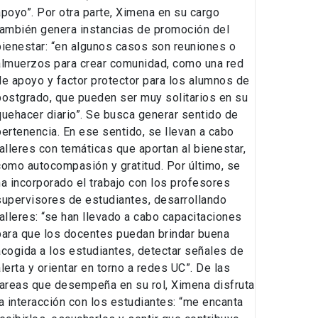
apoyo”. Por otra parte, Ximena en su cargo
también genera instancias de promoción del
bienestar: “en algunos casos son reuniones o
almuerzos para crear comunidad, como una red
de apoyo y factor protector para los alumnos de
postgrado, que pueden ser muy solitarios en su
quehacer diario”. Se busca generar sentido de
pertenencia. En ese sentido, se llevan a cabo
talleres con temáticas que aportan al bienestar,
como autocompasión y gratitud. Por último, se
ha incorporado el trabajo con los profesores
supervisores de estudiantes, desarrollando
talleres: “se han llevado a cabo capacitaciones
para que los docentes puedan brindar buena
acogida a los estudiantes, detectar señales de
alerta y orientar en torno a redes UC”. De las
tareas que desempeña en su rol, Ximena disfruta
la interacción con los estudiantes: “me encanta