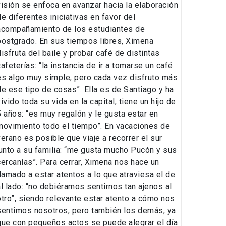
visión se enfoca en avanzar hacia la elaboración
de diferentes iniciativas en favor del
acompañamiento de los estudiantes de
postgrado. En sus tiempos libres, Ximena
disfruta del baile y probar café de distintas
cafeterías: “la instancia de ir a tomarse un café
es algo muy simple, pero cada vez disfruto más
de ese tipo de cosas”. Ella es de Santiago y ha
ivido toda su vida en la capital; tiene un hijo de
5 años: “es muy regalón y le gusta estar en
movimiento todo el tiempo”. En vacaciones de
verano es posible que viaje a recorrer el sur
junto a su familia: “me gusta mucho Pucón y sus
cercanías”. Para cerrar, Ximena nos hace un
llamado a estar atentos a lo que atraviesa el de
al lado: “no debiéramos sentirnos tan ajenos al
otro”, siendo relevante estar atento a cómo nos
sentimos nosotros, pero también los demás, ya
que con pequeños actos se puede alegrar el día