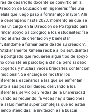
área de desarrollo docente se convirtió en la
Dirección de Educación en Ingeniería: “fue una
célula que luego pasó a formar algo mayor”. Allí
se desempeñó hasta 2023, momento en que se
crea un cargo en la Dirección de Postgrado para
brindar apoyo psicológico a los estudiantes: “se
creó el área de orientación y bienestar,
invitándome a formar parte desde su creación”.
Cotidianamente Ximena recibe a los estudiantes
de postgrado que requieren algún tipo de apoyo:
“no consiste en psicología clínica, pero sí debo
acogerlos y muchas veces brindarles contención
emocional”. Se encarga de mostrar los
diferentes escenarios a las que se enfrentan
junto a sus posibilidades, derivando a los
diferentes servicios y redes de la Universidad
cuando es requerido: “a veces hay situaciones
de salud mental súper complejas que no están
siendo atendidas; la invitación es a buscar