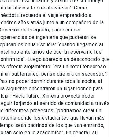
recibirlos, escucharlos y sentir que contribuyo
en dar alivio a lo que atraviesan”. Como
anécdota, recuerda el viaje emprendido a
Londres años atrás junto a un compañero de la
Dirección de Pregrado, para conocer
experiencias de ingeniería que pudieran se
replicables en la Escuela: “cuando llegamos al
hotel nos enteramos de que la reserva no fue
confirmada”. Luego apareció un desconocido que
les ofreció alojamiento: “era un hotel tenebroso
en un subterráneo, pensé que era un secuestro”.
Tras no poder dormir durante toda la noche, al
día siguiente encontraron un lugar idóneo para
alojar. Hacia futuro, Ximena proyecta poder
seguir forjando el sentido de comunidad a través
de diferentes proyectos: “podríamos crear un
sistema donde los estudiantes que llevan más
tiempo sean padrinos de los que van entrando,
no tan solo en lo académico”. En general, su