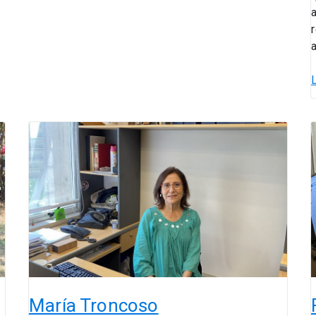
María
Troncoso
I
María Troncoso