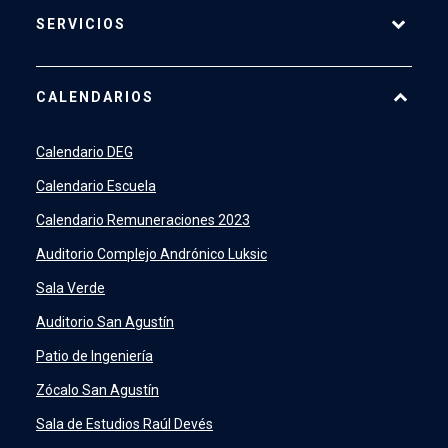
SERVICIOS
Pago Web
CALENDARIOS
7500
launch
SIDING
launch
Calendario DEG
Academic Intelligence
launch
Calendario Escuela
PeopleSoft
launch
Calendario Remuneraciones 2023
ERP
launch
Auditorio Complejo Andrónico Luksic
Sala Verde
Auditorio San Agustín
Patio de Ingeniería
Zócalo San Agustín
Sala de Estudios Raúl Devés