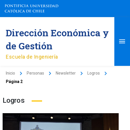
Ir
al
contenido
Me
Dirección Económica y
pri
de Gestión
Escuela de Ingeniería
Inicio
Personas
Newsletter
Logros
Página 2
Logros