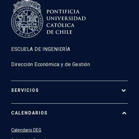
ESCUELA DE INGENIERÍA
Dirección Económica y de Gestión
SERVICIOS
Pago Web
CALENDARIOS
7500
launch
SIDING
launch
Calendario DEG
Academic Intelligence