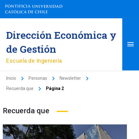
Ir
al
contenido
Me
Dirección Económica y
pri
de Gestión
Escuela de Ingeniería
Inicio
Personas
Newsletter
Recuerda que
Página 2
Recuerda que