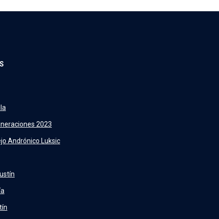
S
la
neraciones 2023
jo Andrónico Luksic
ustín
ía
tín