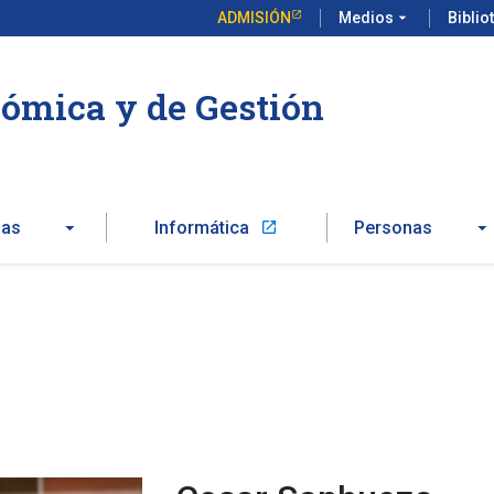
ADMISIÓN
Medios
arrow_drop_down
Biblio
ómica y de Gestión
zas
Informática
Personas
launch