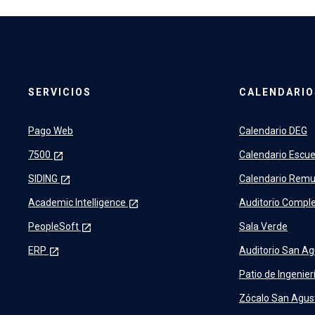
SERVICIOS
CALENDARIO
Pago Web
Calendario DEG
7500
Calendario Escue
launch
SIDING
Calendario Remu
launch
Academic Intelligence
Auditorio Comple
launch
PeopleSoft
Sala Verde
launch
ERP
Auditorio San Ag
launch
Patio de Ingenier
Zócalo San Agus