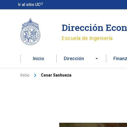
Ir
Ir al sitio UC
al
contenido
Dirección Econ
Escuela de Ingeniería
Inicio
Dirección
Finan
Inicio
Cesar Sanhueza