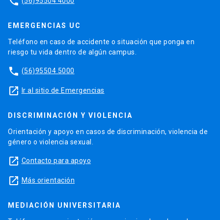
phone
(56)95504 4000
EMERGENCIAS UC
Teléfono en caso de accidente o situación que ponga en
riesgo tu vida dentro de algún campus.
phone
(56)95504 5000
launch
Ir al sitio de Emergencias
DISCRIMINACIÓN Y VIOLENCIA
Orientación y apoyo en casos de discriminación, violencia de
género o violencia sexual.
launch
Contacto para apoyo
launch
Más orientación
MEDIACIÓN UNIVERSITARIA