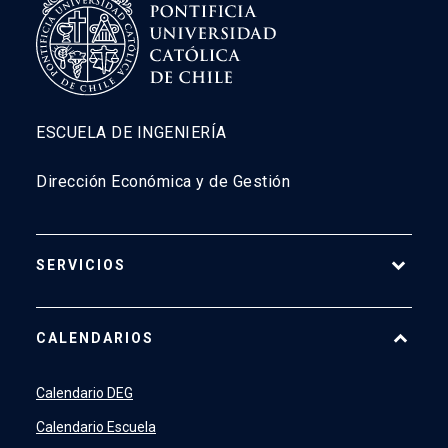
ESCUELA DE INGENIERÍA
Dirección Económica y de Gestión
SERVICIOS
Pago Web
CALENDARIOS
7500
launch
SIDING
launch
Calendario DEG
Academic Intelligence
launch
Calendario Escuela