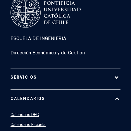
ESCUELA DE INGENIERÍA
Dirección Económica y de Gestión
SERVICIOS
Pago Web
CALENDARIOS
7500
launch
SIDING
launch
Calendario DEG
Academic Intelligence
launch
Calendario Escuela