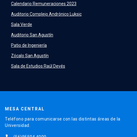
PeopleSoft
launch
Calendario Remuneraciones 2023
ERP
launch
Auditorio Complejo Andrónico Luksic
Sala Verde
Auditorio San Agustín
Patio de Ingeniería
Zócalo San Agustín
Sala de Estudios Raúl Devés
MESA CENTRAL
Teléfono para comunicarse con las distintas áreas de la
Universidad.
(56)95504 4000