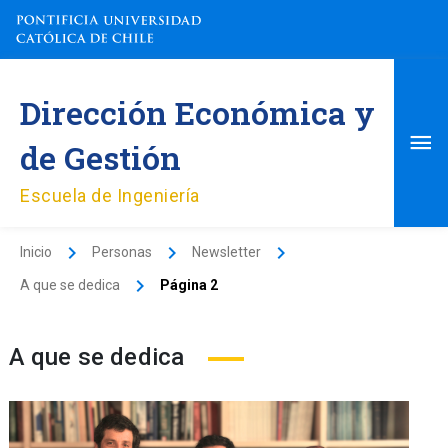
Ir
al
contenido
Me
Dirección Económica y
pri
de Gestión
Escuela de Ingeniería
Inicio
Personas
Newsletter
A que se dedica
Página 2
A que se dedica