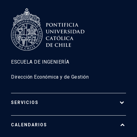
ESCUELA DE INGENIERÍA
Dirección Económica y de Gestión
SERVICIOS
Pago Web
CALENDARIOS
7500
launch