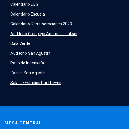
SIDING
launch
Calendario DEG
Academic Intelligence
launch
Calendario Escuela
PeopleSoft
launch
Calendario Remuneraciones 2023
ERP
launch
Auditorio Complejo Andrónico Luksic
Sala Verde
Auditorio San Agustín
Patio de Ingeniería
Zócalo San Agustín
Sala de Estudios Raúl Devés
MESA CENTRAL