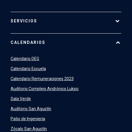
SERVICIOS
Pago Web
CALENDARIOS
7500
launch
SIDING
launch
Calendario DEG
Academic Intelligence
launch
Calendario Escuela
PeopleSoft
launch
Calendario Remuneraciones 2023
ERP
launch
Auditorio Complejo Andrónico Luksic
Sala Verde
Auditorio San Agustín
Patio de Ingeniería
Zócalo San Agustín