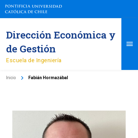
Ir
al
contenido
Me
Dirección Económica y
pri
de Gestión
Escuela de Ingeniería
Inicio
Fabián Hormazábal