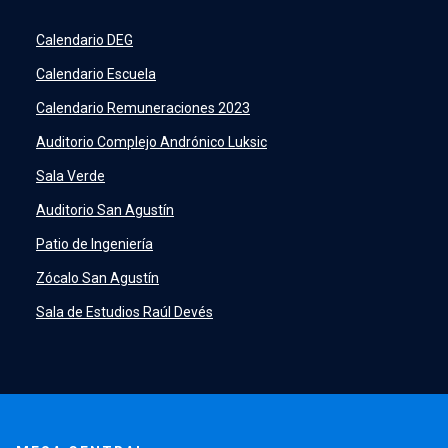
7500
launch
SIDING
launch
Calendario DEG
Academic Intelligence
launch
Calendario Escuela
PeopleSoft
launch
Calendario Remuneraciones 2023
ERP
launch
Auditorio Complejo Andrónico Luksic
Sala Verde
Auditorio San Agustín
Patio de Ingeniería
Zócalo San Agustín
Sala de Estudios Raúl Devés