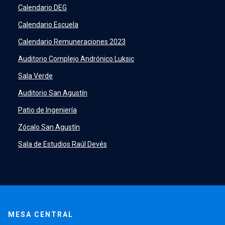
SIDING
launch
Calendario DEG
Academic Intelligence
launch
Calendario Escuela
PeopleSoft
launch
Calendario Remuneraciones 2023
ERP
launch
Auditorio Complejo Andrónico Luksic
Sala Verde
Auditorio San Agustín
Patio de Ingeniería
Zócalo San Agustín
Sala de Estudios Raúl Devés
MESA CENTRAL