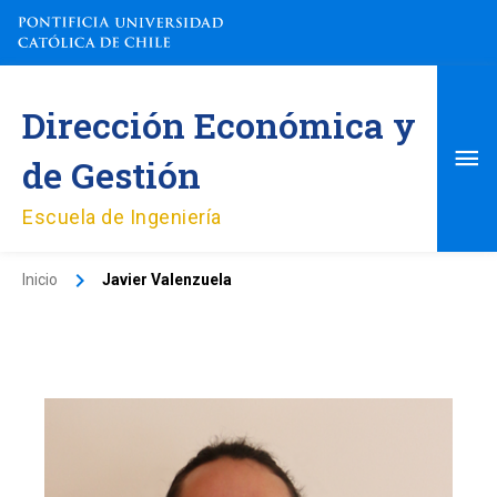
Ir
al
contenido
Me
Dirección Económica y
pri
de Gestión
Escuela de Ingeniería
Inicio
Javier Valenzuela