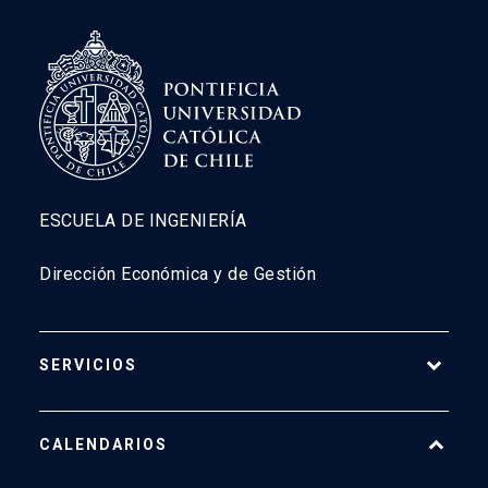
ESCUELA DE INGENIERÍA
Dirección Económica y de Gestión
SERVICIOS
Pago Web
CALENDARIOS
7500
launch