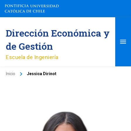
Ir
al
contenido
Me
Dirección Económica y
pri
de Gestión
Escuela de Ingeniería
Inicio
Jessica Dirinot