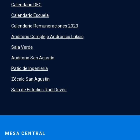
SIDING
launch
Calendario DEG
Academic Intelligence
launch
Calendario Escuela
PeopleSoft
launch
Calendario Remuneraciones 2023
ERP
launch
Auditorio Complejo Andrónico Luksic
Sala Verde
Auditorio San Agustín
Patio de Ingeniería
Zócalo San Agustín
Sala de Estudios Raúl Devés
MESA CENTRAL