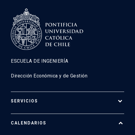
ESCUELA DE INGENIERÍA
Dirección Económica y de Gestión
SERVICIOS
Pago Web
CALENDARIOS
7500
launch