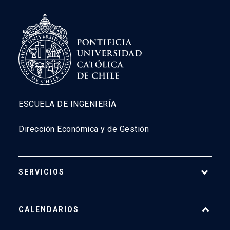
ESCUELA DE INGENIERÍA
Dirección Económica y de Gestión
SERVICIOS
Pago Web
CALENDARIOS
7500
launch