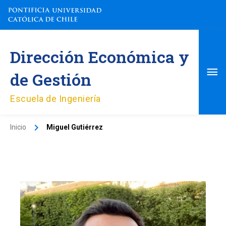
Ir
al
contenido
Me
Dirección Económica y
pri
de Gestión
Escuela de Ingeniería
Inicio
Miguel Gutiérrez