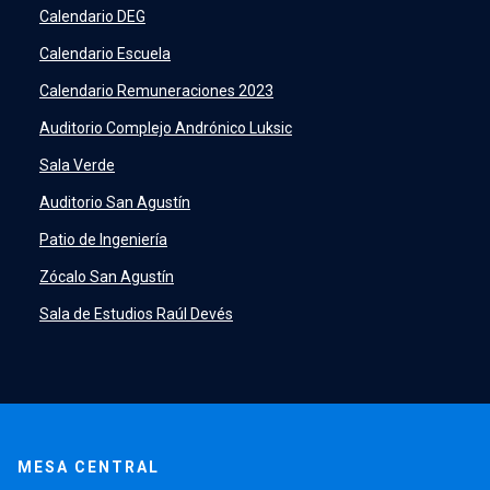
SIDING
launch
Calendario DEG
Academic Intelligence
launch
Calendario Escuela
PeopleSoft
launch
Calendario Remuneraciones 2023
ERP
launch
Auditorio Complejo Andrónico Luksic
Sala Verde
Auditorio San Agustín
Patio de Ingeniería
Zócalo San Agustín
Sala de Estudios Raúl Devés
MESA CENTRAL