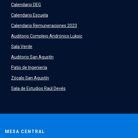
SIDING
launch
Calendario DEG
Academic Intelligence
launch
Calendario Escuela
PeopleSoft
launch
Calendario Remuneraciones 2023
ERP
launch
Auditorio Complejo Andrónico Luksic
Sala Verde
Auditorio San Agustín
Patio de Ingeniería
Zócalo San Agustín
Sala de Estudios Raúl Devés
MESA CENTRAL