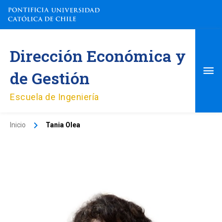
Ir
al
contenido
Me
Dirección Económica y
pri
de Gestión
Escuela de Ingeniería
Inicio
Tania Olea