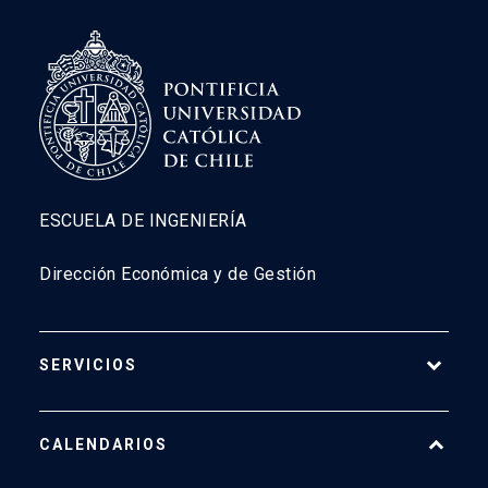
ESCUELA DE INGENIERÍA
Dirección Económica y de Gestión
SERVICIOS
Pago Web
CALENDARIOS
7500
launch