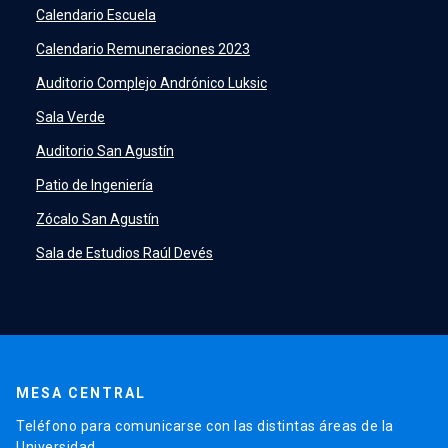
Academic Intelligence
launch
Calendario Escuela
PeopleSoft
launch
Calendario Remuneraciones 2023
ERP
launch
Auditorio Complejo Andrónico Luksic
Sala Verde
Auditorio San Agustín
Patio de Ingeniería
Zócalo San Agustín
Sala de Estudios Raúl Devés
MESA CENTRAL
Teléfono para comunicarse con las distintas áreas de la
Universidad.