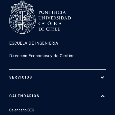
ESCUELA DE INGENIERÍA
Dirección Económica y de Gestión
SERVICIOS
Pago Web
CALENDARIOS
7500
launch
SIDING
launch
Calendario DEG