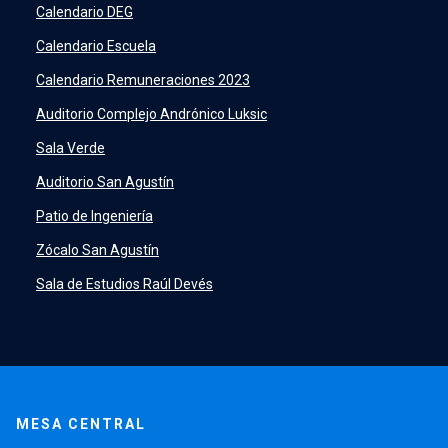
SIDING
launch
Calendario DEG
Academic Intelligence
launch
Calendario Escuela
PeopleSoft
launch
Calendario Remuneraciones 2023
ERP
launch
Auditorio Complejo Andrónico Luksic
Sala Verde
Auditorio San Agustín
Patio de Ingeniería
Zócalo San Agustín
Sala de Estudios Raúl Devés
MESA CENTRAL