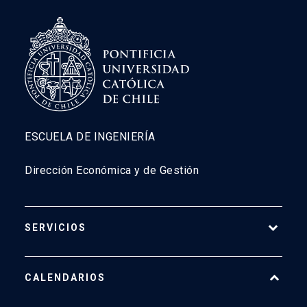
ESCUELA DE INGENIERÍA
Dirección Económica y de Gestión
SERVICIOS
Pago Web
CALENDARIOS
7500
launch