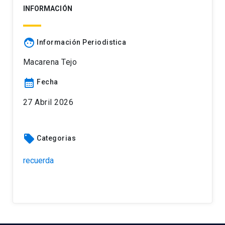
INFORMACIÓN
face
Información Periodistica
Macarena Tejo
calendar_month
Fecha
27 Abril 2026
local_offer
Categorias
recuerda