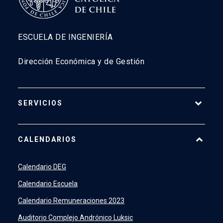
ESCUELA DE INGENIERÍA
Dirección Económica y de Gestión
SERVICIOS
Pago Web
CALENDARIOS
7500
launch
SIDING
launch
Calendario DEG
Academic Intelligence
launch
Calendario Escuela
PeopleSoft
launch
Calendario Remuneraciones 2023
ERP
launch
Auditorio Complejo Andrónico Luksic