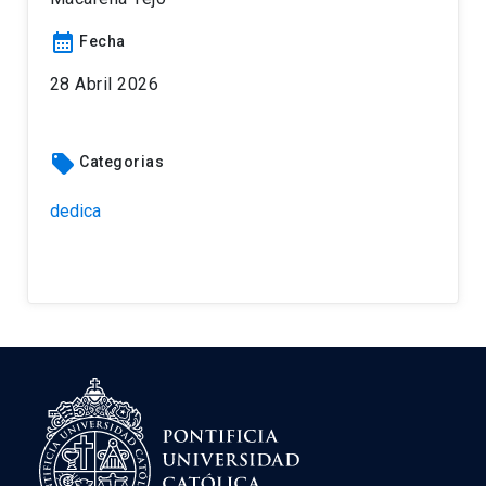
calendar_month
Fecha
28 Abril 2026
local_offer
Categorias
dedica