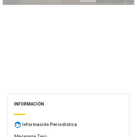
INFORMACIÓN
face
Información Periodistica
Macarena Tejo