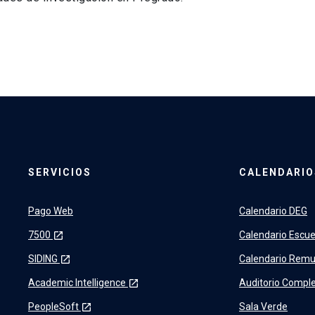
SERVICIOS
CALENDARIO
Pago Web
Calendario DEG
7500
Calendario Escue
launch
SIDING
Calendario Remu
launch
Academic Intelligence
Auditorio Comple
launch
PeopleSoft
Sala Verde
launch