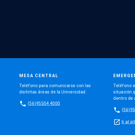
MESA CENTRAL
EMERGE
Teléfono para comunicarse con las
Teléfono e
distintas áreas de la Universidad.
situación 
dentro de
phone
(56)95504 4000
phone
(56)9
launch
Ir al 