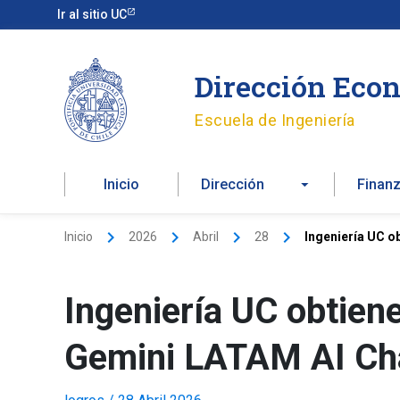
Ir
Ir al sitio UC
al
contenido
Dirección Econ
Escuela de Ingeniería
Inicio
Dirección
Finan
Inicio
2026
Abril
28
Ingeniería UC o
Ingeniería UC obtiene
Gemini LATAM AI Cha