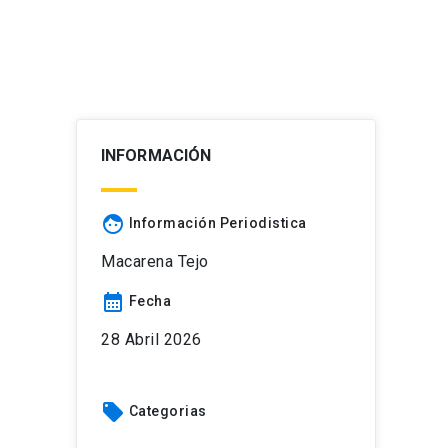
INFORMACIÓN
face
Información Periodistica
Macarena Tejo
calendar_month
Fecha
28 Abril 2026
local_offer
Categorias