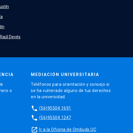
ustín
ía
tín
 Raúl Devés
ENCIA
MEDIACIÓN UNIVERSITARIA
de
Teléfonos para orientación y consejo si
énero o
se ha vulnerado alguno de tus derechos
en la universidad.
phone
(56)95504 1691
phone
(56)95504 1247
launch
Ir a la Oficina de Ombuds UC