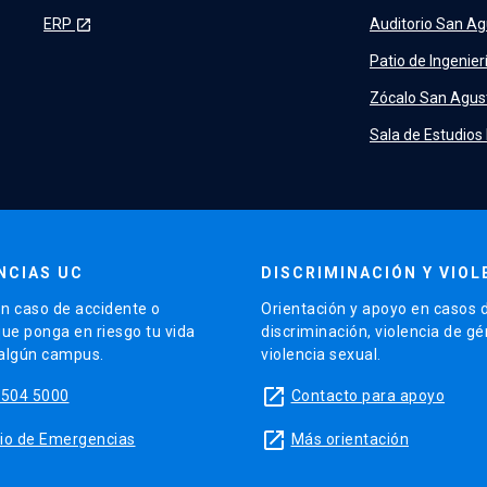
ERP
Auditorio San Ag
launch
Patio de Ingenier
Zócalo San Agus
Sala de Estudios
NCIAS UC
DISCRIMINACIÓN Y VIOL
n caso de accidente o
Orientación y apoyo en casos 
que ponga en riesgo tu vida
discriminación, violencia de g
 algún campus.
violencia sexual.
launch
5504 5000
Contacto para apoyo
launch
sitio de Emergencias
Más orientación