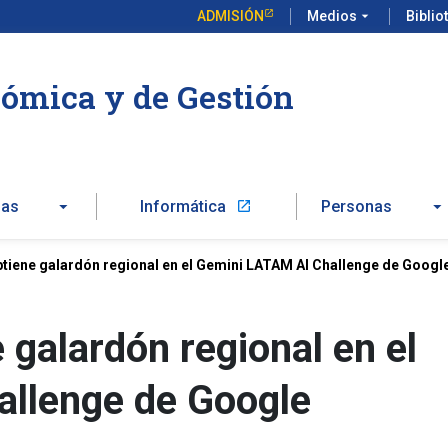
ADMISIÓN
Medios
arrow_drop_down
Biblio
ómica y de Gestión
zas
Informática
Personas
launch
btiene galardón regional en el Gemini LATAM AI Challenge de Googl
 galardón regional en el
llenge de Google