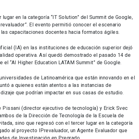
r lugar en la categoría “IT Solution” del Summit de Google,
revaluador”. El evento permitió conocer el escenario
r las capacitaciones docentes hacia formatos ágiles.
ficial (IA) en las instituciones de educación superior dejó
realidad operativa. Así quedó demostrado el pasado 14 de
ante el “AI Higher Education LATAM Summit” de Google.
 universidades de Latinoamérica que están innovando en el
untó a quienes están atentos a las instancias de
dizaje que podrían impactar en sus casas de estudio.
Pissani (director ejecutivo de tecnología) y Erick Svec
, ambos de la Dirección de Tecnología de la Escuela de
itada, sino que regresó con el tercer lugar en la categoría
rgado al proyecto IPrevaluador, un Agente Evaluador que
dades de Investigación en Pregrado.