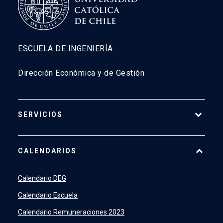
ESCUELA DE INGENIERÍA
Dirección Económica y de Gestión
SERVICIOS
Pago Web
CALENDARIOS
7500
launch
SIDING
launch
Calendario DEG
Academic Intelligence
launch
Calendario Escuela
PeopleSoft
launch
Calendario Remuneraciones 2023