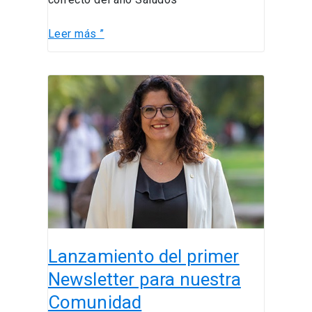
Leer más ”
Lanzamiento
del
primer
Newsletter
para
nuestra
Comunidad
Lanzamiento del primer
Newsletter para nuestra
Comunidad