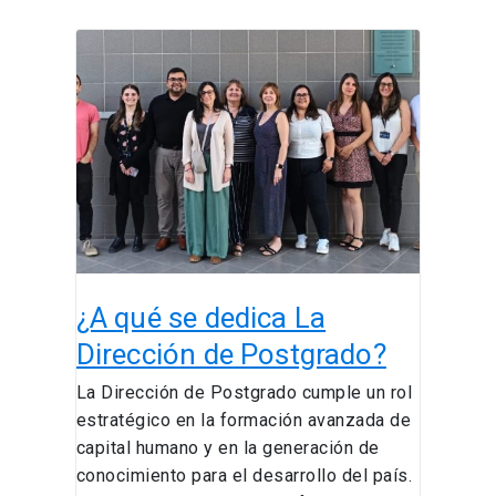
¿A
qué
se
dedica
La
Dirección
de
Postgrado?
¿A qué se dedica La
Dirección de Postgrado?
La Dirección de Postgrado cumple un rol
estratégico en la formación avanzada de
capital humano y en la generación de
conocimiento para el desarrollo del país.