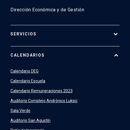
Dirección Económica y de Gestión
SERVICIOS
Pago Web
CALENDARIOS
7500
launch
SIDING
launch
Calendario DEG
Academic Intelligence
launch
Calendario Escuela
PeopleSoft
launch
Calendario Remuneraciones 2023
ERP
launch
Auditorio Complejo Andrónico Luksic
Sala Verde
Auditorio San Agustín