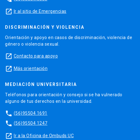
launch
Ir al sitio de Emergencias
DISCRIMINACIÓN Y VIOLENCIA
Orientación y apoyo en casos de discriminación, violencia de
género o violencia sexual.
launch
Contacto para apoyo
launch
Más orientación
MEDIACIÓN UNIVERSITARIA
Teléfonos para orientación y consejo si se ha vulnerado
alguno de tus derechos en la universidad.
phone
(56)95504 1691
phone
(56)95504 1247
launch
Ir a la Oficina de Ombuds UC