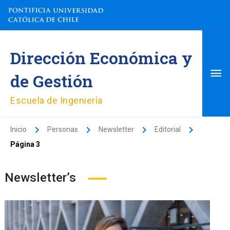
Ir
al
contenido
Me
Dirección Económica y
pri
de Gestión
Escuela de Ingeniería
Inicio
Personas
Newsletter
Editorial
Página 3
Newsletter’s