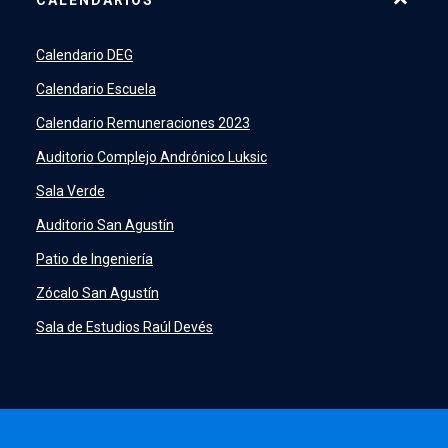
7500
launch
SIDING
launch
Calendario DEG
Academic Intelligence
launch
Calendario Escuela
PeopleSoft
launch
Calendario Remuneraciones 2023
ERP
launch
Auditorio Complejo Andrónico Luksic
Sala Verde
Auditorio San Agustín
Patio de Ingeniería
Zócalo San Agustín
Sala de Estudios Raúl Devés